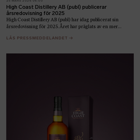
25 MARS 2026 06:00
High Coast Distillery AB (publ) publicerar
årsredovisning för 2025
High Coast Distillery AB (publ) har idag publicerat sin
årsredovisning för 2025. Året har präglats av en mer
utmanande global whiskymarknad med ökad minskad
LÄS PRESSMEDDELANDET
→
efterfrågan och ökad priskänslighet. Bolaget har prioriterat
anpassad produktionstakt och fortsatt investering i
varumärke och utvalda exportmarknader.
Nettoomsättningen uppgick till 57,6 MSEK (61,1) och
rörelseresultatet till 7,5 MSEK (15,2)