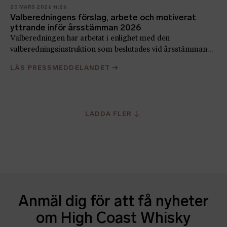
20 MARS 2026 11:26
Valberedningens förslag, arbete och motiverat
yttrande inför årsstämman 2026
Valberedningen har arbetat i enlighet med den
valberedningsinstruktion som beslutades vid årsstämman
2025. Valberedningen ska enligt instruktionen bestå av de
LÄS PRESSMEDDELANDET
→
tre röstmässigt största ägarregistrerade aktieägarna i
Euroclear Swedens utskrift av aktieboken per den 1
september, vilka...
LADDA FLER
Anmäl dig för att få nyheter
om High Coast Whisky