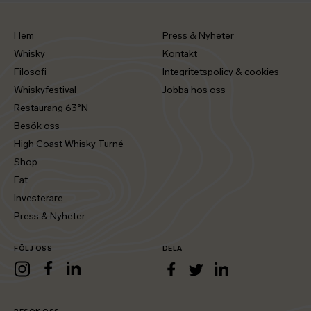
Hem
Press & Nyheter
Whisky
Kontakt
Filosofi
Integritetspolicy & cookies
Whiskyfestival
Jobba hos oss
Restaurang 63°N
Besök oss
High Coast Whisky Turné
Shop
Fat
Investerare
Press & Nyheter
FÖLJ OSS
DELA
LinkedIn
Instagram
Facebook
LinkedIn
Facebook
Twitter