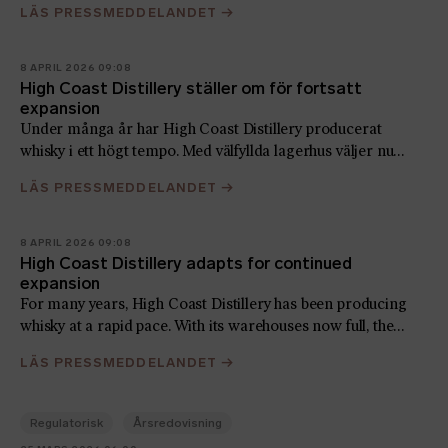
LÄS PRESSMEDDELANDET
→
sammanfattning av stämmans beslut. För ytterligare
information avseende samtliga beslut hänvisas till
årsstämmohandlingarna som finns tillgängliga på bolagets
8 APRIL 2026 09:08
webbplats
High Coast Distillery ställer om för fortsatt
expansion
Under många år har High Coast Distillery producerat
whisky i ett högt tempo. Med välfyllda lagerhus väljer nu
destilleriet att minska produktionstakten för att prioritera
LÄS PRESSMEDDELANDET
→
ökad synlighet, närvaro och försäljning på den svenska
marknaden och utvalda exportmarknader
8 APRIL 2026 09:08
High Coast Distillery adapts for continued
expansion
For many years, High Coast Distillery has been producing
whisky at a rapid pace. With its warehouses now full, the
distillery has decided to reduce its production rate in order
LÄS PRESSMEDDELANDET
→
to prioritise increased visibility, market presence and sales
in the Swedish market and selected export markets
Regulatorisk
Årsredovisning