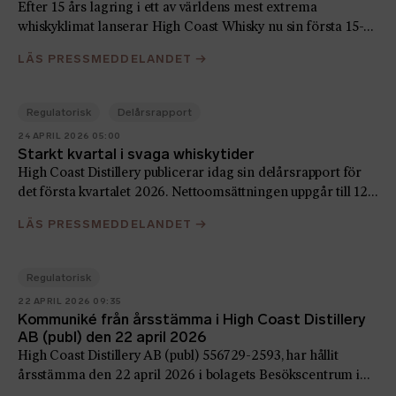
Efter 15 års lagring i ett av världens mest extrema
whiskyklimat lanserar High Coast Whisky nu sin första 15-
åriga whisky – Special Release 2026. En whisky som fångar
LÄS PRESSMEDDELANDET
→
tidens påverkan och destilleriets unika plats vid
Ångermanälven, där kraftiga temperaturskiftningar mellan
årstiderna driver fram en intensiv och karaktärsfull mognad
Regulatorisk
Delårsrapport
24 APRIL 2026 05:00
Starkt kvartal i svaga whiskytider
High Coast Distillery publicerar idag sin delårsrapport för
det första kvartalet 2026. Nettoomsättningen uppgår till 12,7
MSEK (10,2) och ett rörelseresultat på 1,9 MSEK (-0,3)
LÄS PRESSMEDDELANDET
→
Regulatorisk
22 APRIL 2026 09:35
Kommuniké från årsstämma i High Coast Distillery
AB (publ) den 22 april 2026
High Coast Distillery AB (publ) 556729-2593, har hållit
årsstämma den 22 april 2026 i bolagets Besökscentrum i
Bjärtrå, Kramfors kommun. Nedan följer en