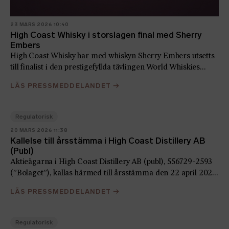
23 MARS 2026 10:40
High Coast Whisky i storslagen final med Sherry
Embers
High Coast Whisky har med whiskyn Sherry Embers utsetts
till finalist i den prestigefyllda tävlingen World Whiskies
Awards i kategorin Single Malt. Utmärkelsen placerar
LÄS PRESSMEDDELANDET
→
destilleriet från Höga Kusten bland världens främsta
whiskyproducenter och understryker den växande
internationella uppmärksamheten för destilleriet och svensk
Regulatorisk
whisky
20 MARS 2026 11:38
Kallelse till årsstämma i High Coast Distillery AB
(Publ)
Aktieägarna i High Coast Distillery AB (publ), 556729-2593
(”Bolaget”), kallas härmed till årsstämma den 22 april 2026,
kl. 11.00, på High Coast Distillery, Sörviken, Bjärtrå
LÄS PRESSMEDDELANDET
→
(”Stämman”)
Regulatorisk