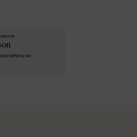
ICER/VD
son
coastwhisky.se