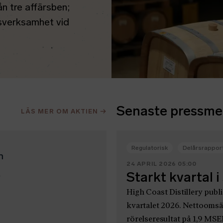
n tre affärsben;
ksverksamhet vid
Senaste pressm
LÄS MER OM AKTIEN
→
Regulatorisk
Delårsrappor
n
24 APRIL 2026 05:00
B
Starkt kvartal 
High Coast Distillery publi
kvartalet 2026. Nettoomsät
rörelseresultat på 1,9 MSE