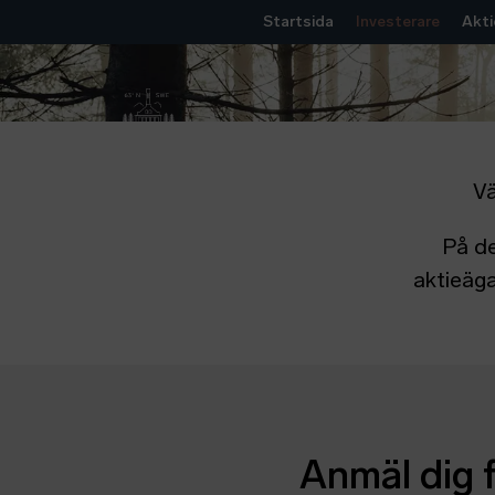
Startsida
Investerare
Akti
Vä
På de
aktieäga
Anmäl dig 