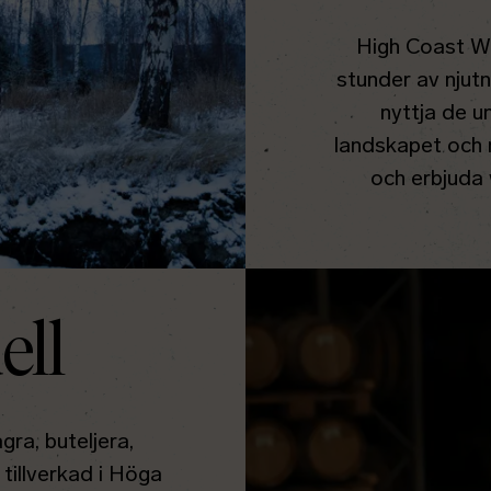
High Coast Whi
stunder av njutn
nyttja de u
landskapet och n
och erbjuda w
ell
agra, buteljera,
tillverkad i Höga