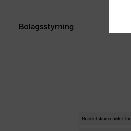
Bolagsstyrning
Bokslutskommuniké för 