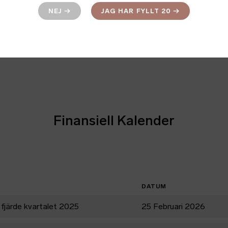
NEJ
→
JAG HAR FYLLT 20
→
Nasdaq First Nor
LÄS MER
→
Finansiell Kalender
DATUM
fjärde kvartalet 2025
25 Februari 2026