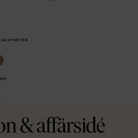
IGA NYHETER
änn
on & affärsidé