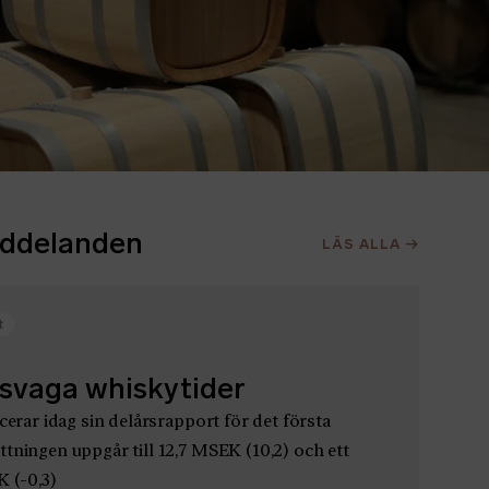
eddelanden
LÄS ALLA
→
t
i svaga whiskytider
cerar idag sin delårsrapport för det första
tningen uppgår till 12,7 MSEK (10,2) och ett
K (-0,3)