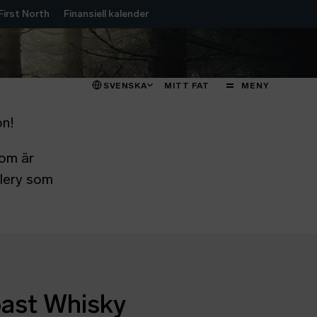
irst North
Finansiell kalender
STÄNG
MENY
SVENSKA
MITT FAT
MENY
on!
som är
llery som
oast Whisky