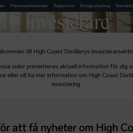
Hoppa till innehåll
en
Pressmeddelanden
Rapporter
Bolagsstyrning
Nasdaq F
Investerare
lkommen till High Coast Distillerys investerarsekti
ssa sidor presenteras aktuell information för dig 
re eller vill ha mer information om High Coast Disti
investering.
för att få nyheter om High C