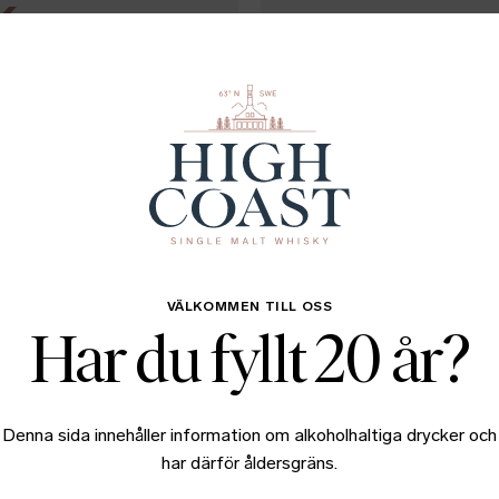
K
LÄS PRESSMEDDELANDE
ET
i 2026
Regulatorisk
22 APRIL 2026 09:35
Kommuniké från
Distillery AB (p
SE ALLA
→
High Coast Distillery AB (
april 2026 i bolagets Bes
VÄLKOMMEN TILL OSS
Har du fyllt 20 år?
följer en sammanfattning a
Ladda ner rapport
avseende samtliga beslut 
LÄS PRESSMEDDELANDE
tillgängliga på bolagets w
Denna sida innehåller information om alkoholhaltiga drycker och
har därför åldersgräns.