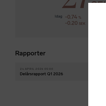
SE
-0.74
Idag
12:06
C
%
7 august
-0.20
SEK
Rapporter
24 APRIL 2026 05:00
Delårsrapport Q1 2026