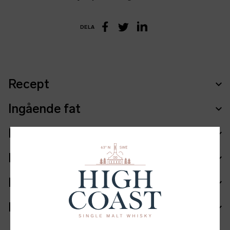
DELA
LinkedIn
Facebook
Twitter
Recept
Ingående fat
Ingredienser
Fakta
Batch info
Mer information