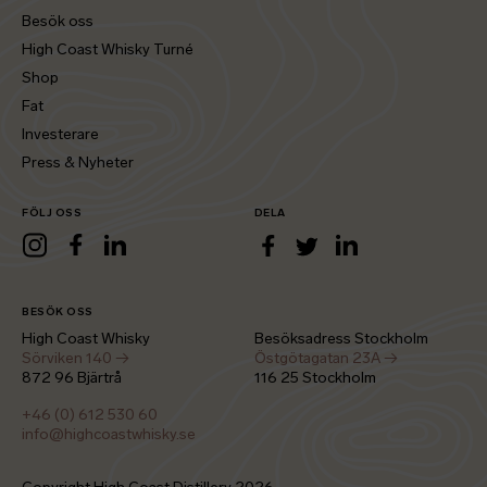
Besök oss
High Coast Whisky Turné
Shop
Fat
Investerare
Press & Nyheter
FÖLJ OSS
DELA
LinkedIn
Instagram
Facebook
LinkedIn
Facebook
Twitter
BESÖK OSS
High Coast Whisky
Besöksadress Stockholm
Sörviken 140 →
Östgötagatan 23A →
872 96 Bjärtrå
116 25 Stockholm
+46 (0) 612 530 60
info@highcoastwhisky.se