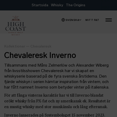
Hoppa till innehåll
Startsida
Whisky
The Origins
SVENSKA
MITT FAT
MENY
Kollektioner
—
Chevaleresk
Chevaleresk Inverno
Tillsammans med Måns Zelmerlöw och Alexander Wiberg
från livsstilsshowen Chevaleresk har vi skapat en
whiskyserie baserad på de fyra svenska årstiderna. Den
fjärde whiskyn i serien hämtar inspiration från vintern, och
har fått namnet Inverno som betyder vinter på italienska.
För att fånga vinterns karaktär har vi till Inverno blandat
orökt whisky från PX-fat och ny amerikansk ek. Resultatet är
en mustig whisky med stor munkänsla och lång eftersmak.
Inverno lanserades på Systembolaget 15 november 2023.