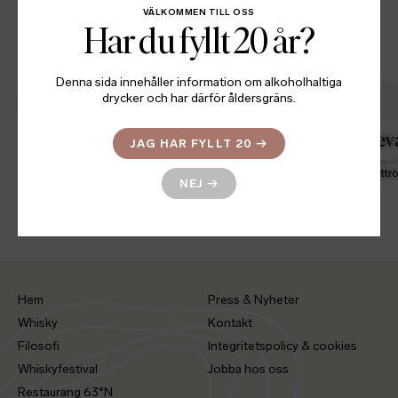
VÄLKOMMEN TILL OSS
Har du fyllt 20 år?
Relaterade produkter
Denna sida innehåller information om alkoholhaltiga
drycker och har därför åldersgräns.
Chevaleresk Autunno
Cheva
JAG HAR FYLLT 20
→
KARAKTÄR
BUTELJERAD
PRIS
KARAK
Lättrökt
Aug 2022
1 250
Lättrö
SEK
NEJ
→
Hem
Press & Nyheter
Whisky
Kontakt
Filosofi
Integritetspolicy & cookies
Whiskyfestival
Jobba hos oss
Restaurang 63°N