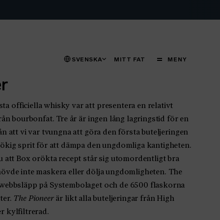
STÄNG
MENY
SVENSKA
MITT FAT
MENY
r
 officiella whisky var att presentera en relativt
från bourbonfat. Tre år är ingen lång lagringstid för en
ån att vi var tvungna att göra den första buteljeringen
 rökig sprit för att dämpa den ungdomliga kantigheten.
nu att Box orökta recept står sig utomordentligt bra
ehövde inte maskera eller dölja ungdomligheten. The
t webbsläpp på Systembolaget och de 6500 flaskorna
ter.
The Pioneer
är likt alla buteljeringar från High
r kylfiltrerad.