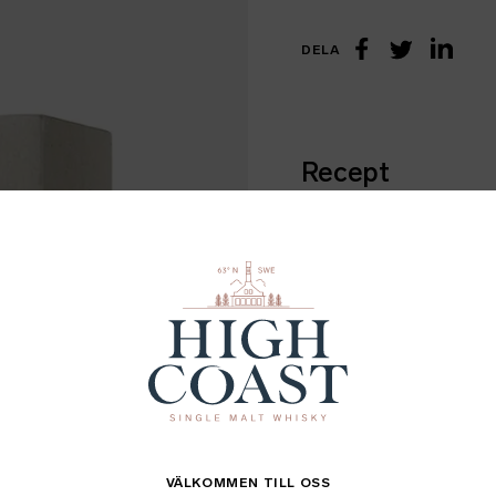
DELA
Linke
Facebook
Twitter
Recept
Ingående fat
Ingredienser
Fakta
Batch info
Mer information
VÄLKOMMEN TILL OSS