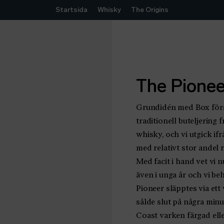
Hoppa till innehåll
Startsida
Whisky
The Origins
The Pionee
Grundidén med Box första
traditionell buteljering 
whisky, och vi utgick ifr
med relativt stor andel
Med facit i hand vet vi 
även i unga år och vi b
Pioneer släpptes via et
sålde slut på några minu
Coast varken färgad elle