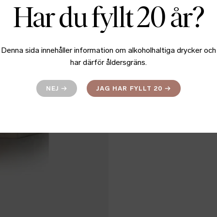
Har du fyllt 20 år?
Denna sida innehåller information om alkoholhaltiga drycker och
har därför åldersgräns.
NEJ
→
JAG HAR FYLLT 20
→