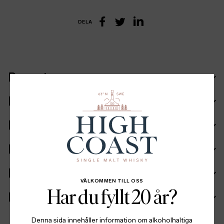
DELA
LinkedIn
Facebook
Twitter
Recept
Ingående fat
Ingredienser
Fakta
Batch info
VÄLKOMMEN TILL OSS
Har du fyllt 20 år?
Mer information
Denna sida innehåller information om alkoholhaltiga