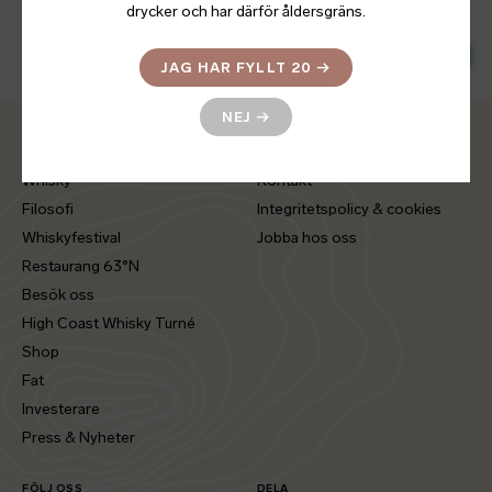
drycker och har därför åldersgräns.
995
LÄNK TILL SYSTEMBOLAGET
→
SEK
JAG HAR FYLLT 20
→
NEJ
→
Hem
Press & Nyheter
Whisky
Kontakt
Filosofi
Integritetspolicy & cookies
Whiskyfestival
Jobba hos oss
Restaurang 63°N
Besök oss
High Coast Whisky Turné
Shop
Fat
Investerare
Press & Nyheter
FÖLJ OSS
DELA