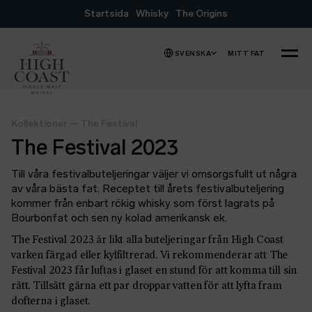
Hoppa till innehåll
Startsida
Whisky
The Origins
SVENSKA
MITT FAT
MENY
Kollektioner
—
The Festival
The Festival 2023
Till våra festivalbuteljeringar väljer vi omsorgsfullt ut några
av våra bästa fat. Receptet till årets festivalbuteljering
kommer från enbart rökig whisky som först lagrats på
Bourbonfat och sen ny kolad amerikansk ek.
The Festival 2023 är likt alla buteljeringar från High Coast
varken färgad eller kylfiltrerad. Vi rekommenderar att The
Festival 2023 får luftas i glaset en stund för att komma till sin
rätt. Tillsätt gärna ett par droppar vatten för att lyfta fram
dofterna i glaset.