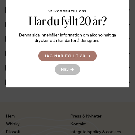
Recept
VÄLKOMMEN TILL OSS
Har du fyllt 20 år?
Ingående fat
Denna sida innehåller information om alkoholhaltiga
Ingredienser
drycker och har därför åldersgräns.
Fakta
JAG HAR FYLLT 20
→
Batch info
NEJ
→
Mer information
Hem
Press & Nyheter
Whisky
Kontakt
Filosofi
Integritetspolicy & cookies