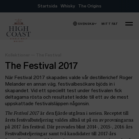
Hoppa till innehåll
Startsida
Whisky
The Origins
SVENSKA
MITT FAT
MENY
Kollektioner
—
The Festival
The Festival 2017
När Festival 2017 skapades valde vår destillerichef Roger
Melander en annan väg, festivalbesökare bjöds in i
skapandet. Vid ett speciellt test under festivalen fick
deltagarna rösta och resultatet ledde till ett av de mest
uppskattade festivalsläppen någonsin.
The Festival 2017
är den fjärde utgåvan i serien. Receptet till
årets festivalbuteljering valdes alltså ut på en av provningarna
på 2017 års festival. Där provades blint 2014-, 2015-, 2016 års
Festivalbuteljeringar samt två kandidater till 2017-års