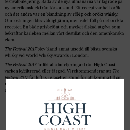
festivalbuteljering. Båda av de nya utmanarna var lagrade på
ny amerikansk ek från första stund. Ett recept var helt orökt
och det andra var en blandning av rökig och orökt whisky.
Omröstningen blev väldigt jämn, men valet föll på det orökta
receptet. En både prisbelönt och mycket älskad utgåva som
bekräftar kärleken mellan vårt destillat och den amerikanska
eken.
The Festival 2017
blev bland annat utsedd till bästa svenska
whisky vid World Whisky Awards i London.
The Festival 2017
är likt alla buteljeringar från High Coast
varken kylfiltrerad eller färgad. Vi rekommenderar att
The
Festival 2017
får luftas i glaset en stund för att komma till sin
rätt. Tillsätt gärna ett par droppar vatten för att lyfta fram
dofterna i glaset.
DELA
LinkedIn
Facebook
Twitter