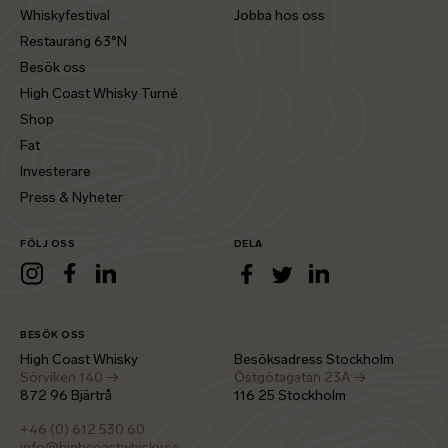
Whiskyfestival
Jobba hos oss
Restaurang 63°N
Besök oss
High Coast Whisky Turné
Shop
Fat
Investerare
Press & Nyheter
FÖLJ OSS
DELA
LinkedIn
Instagram
Facebook
LinkedIn
Facebook
Twitter
BESÖK OSS
High Coast Whisky
Besöksadress Stockholm
Sörviken 140 →
Östgötagatan 23A →
872 96 Bjärtrå
116 25 Stockholm
+46 (0) 612 530 60
info@highcoastwhisky.se