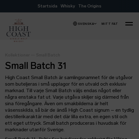
Hoppa till innehåll
Startsida
Whisky
The Origins
SVENSKA
MITT FAT
MENY
Kollektioner
—
Small Batch
Small Batch 31
High Coast Small Batch är samlingsnamnet för de utgåvor
som buteljeras i små upplagor för en utvald och exklusiv
marknad. Till varje Small Batch väljs endas något eller
några enstaka fat ut. Varje utgåva skiljer sig därmed från
sina föregångare. Även om smakbilderna är helt
väsensskilda, så bär de ändå High Coast signum – en tydlig
destillerikaraktär med det där lilla extra, en egen stil och
ett eget uttryck. Small batch produceras i huvudsak för
marknader utanför Sverige.