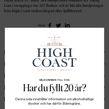
Small Batch 31- Baltic Sea buteljerades exklusivt för Viking
Line i en upplaga om 307 flaskor och är likt alla buteljeringar
från High Coast varken färgad eller kylfiltrerad.
DELA
LinkedIn
Facebook
Twitter
Recept
Ingående fat
Ingredienser
VÄLKOMMEN TILL OSS
Har du fyllt 20 år?
Fakta
Batch info
Denna sida innehåller information om alkoholhaltiga
drycker och har därför åldersgräns.