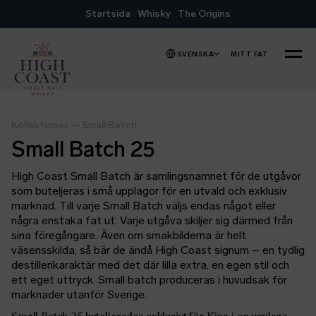
Hoppa till innehåll
Startsida
Whisky
The Origins
SVENSKA
MITT FAT
MENY
Kollektioner
—
Small Batch
Small Batch 25
High Coast Small Batch är samlingsnamnet för de utgåvor
som buteljeras i små upplagor för en utvald och exklusiv
marknad. Till varje Small Batch väljs endas något eller
några enstaka fat ut. Varje utgåva skiljer sig därmed från
sina föregångare. Även om smakbilderna är helt
väsensskilda, så bär de ändå High Coast signum – en tydlig
destillerikaraktär med det där lilla extra, en egen stil och
ett eget uttryck. Small batch produceras i huvudsak för
marknader utanför Sverige.