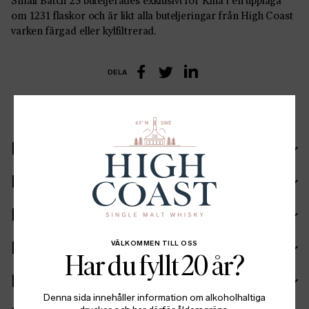
Small Batch 25 buteljerades exklusivt för Kina i en upplaga
om 1231 flaskor och är likt alla buteljeringar från High Coast
varken färgad eller kylfiltrerad.
DELA
LinkedIn
Facebook
Twitter
Recept
Ingående fat
Ingredienser
Fakta
VÄLKOMMEN TILL OSS
Har du fyllt 20 år?
Batch info
Denna sida innehåller information om alkoholhaltiga