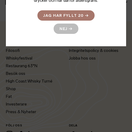
drycker och har därför åldersgräns.
Mer information
JAG HAR FYLLT 20
→
NEJ
→
Hem
Press & Nyheter
Whisky
Kontakt
Filosofi
Integritetspolicy & cookies
Whiskyfestival
Jobba hos oss
Restaurang 63°N
Besök oss
High Coast Whisky Turné
Shop
Fat
Investerare
Press & Nyheter
FÖLJ OSS
DELA