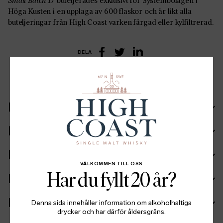
Small Batch 17
buteljerades exklusivt för Systembolagen i
Höga Kusten i en upplaga av 600 flaskor och är likt alla
buteljeringar från High Coast varken färgad eller kylfiltrerad.
DELA
LinkedIn
Facebook
Twitter
Recept
Ingående fat
Ingredienser
VÄLKOMMEN TILL OSS
Har du fyllt 20 år?
Fakta
Batch info
Denna sida innehåller information om alkoholhaltiga
drycker och har därför åldersgräns.