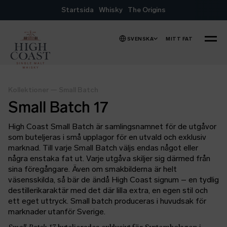
Hoppa till innehåll
Startsida
Whisky
The Origins
SVENSKA
MITT FAT
MENY
Kollektioner
—
Small Batch
Small Batch 17
High Coast Small Batch är samlingsnamnet för de utgåvor
som buteljeras i små upplagor för en utvald och exklusiv
marknad. Till varje Small Batch väljs endas något eller
några enstaka fat ut. Varje utgåva skiljer sig därmed från
sina föregångare. Även om smakbilderna är helt
väsensskilda, så bär de ändå High Coast signum – en tydlig
destillerikaraktär med det där lilla extra, en egen stil och
ett eget uttryck. Small batch produceras i huvudsak för
marknader utanför Sverige.