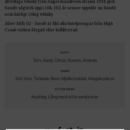
älvrökiga whisky från Ångermanälvens strand. 1918 gick
Sandö sågverk upp i rök, 102 år senare uppstår nu Sandö
som härligt rökig whisky.
Silent Mills 02 - Sandö
är likt alla buteljeringar från High
Coast varken färgad eller kylfiltrerad.
DOFT
Torv
Vanilj
Citrus
Russin
Ananas
SMAK
Söt torv
Torkade fikon
Mjölkchoklad
Inlagda päron
EFTERSMAK
Kryddig
Lång med söta vaniljtoner
DELA