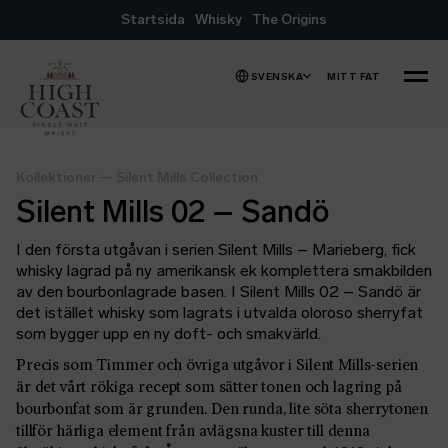
Hoppa till innehåll
Startsida
Whisky
The Origins
SVENSKA
MITT FAT
MENY
Kollektioner
—
Silent Mills Collection
Silent Mills 02 – Sandö
I den första utgåvan i serien Silent Mills – Marieberg, fick
whisky lagrad på ny amerikansk ek komplettera smakbilden
av den bourbonlagrade basen. I Silent Mills 02 – Sandö är
det istället whisky som lagrats i utvalda oloroso sherryfat
som bygger upp en ny doft- och smakvärld.
Precis som Timmer och övriga utgåvor i Silent Mills-serien
är det vårt rökiga recept som sätter tonen och lagring på
bourbonfat som är grunden. Den runda, lite söta sherrytonen
tillför härliga element från avlägsna kuster till denna