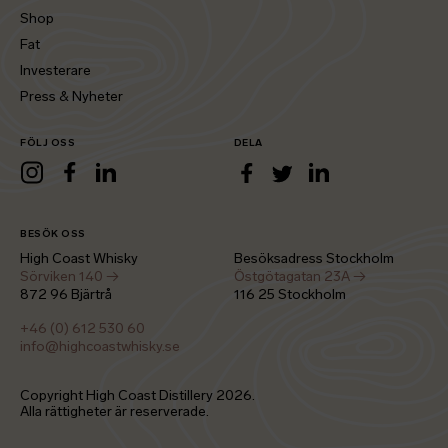
Shop
Fat
Investerare
Press & Nyheter
FÖLJ OSS
DELA
LinkedIn
Instagram
Facebook
LinkedIn
Facebook
Twitter
BESÖK OSS
High Coast Whisky
Besöksadress Stockholm
Sörviken 140 →
Östgötagatan 23A →
872 96 Bjärtrå
116 25 Stockholm
+46 (0) 612 530 60
info@highcoastwhisky.se
Copyright High Coast Distillery
2026
.
Alla rättigheter är reserverade.