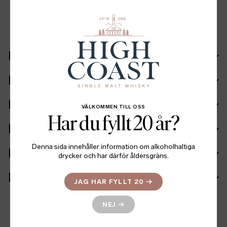
LinkedIn
Facebook
Twitter
Recept
Ingående fat
Ingredienser
VÄLKOMMEN TILL OSS
Har du fyllt 20 år?
Fakta
Denna sida innehåller information om alkoholhaltiga
Batch info
drycker och har därför åldersgräns.
Mer information
JAG HAR FYLLT 20
→
NEJ
→