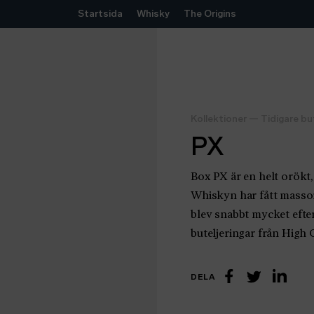
Hoppa till innehåll
Startsida
Whisky
The Origins
Kollektioner
—
Tidigare bu
PX
Box PX är en helt orökt
Whiskyn har fått massor
blev snabbt mycket efter
buteljeringar från High 
DELA
Linke
Facebook
Twitter