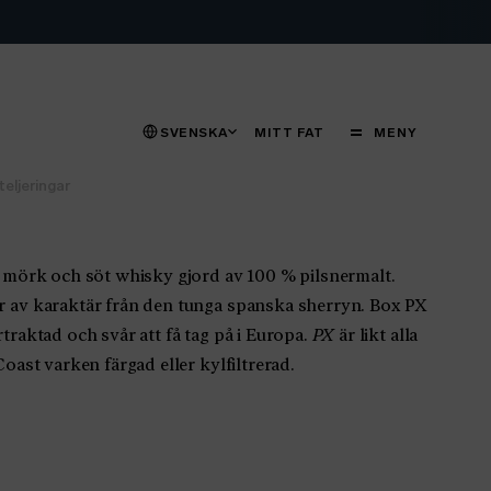
STÄNG
MENY
SVENSKA
MITT FAT
MENY
teljeringar
, mörk och söt whisky gjord av 100 % pilsnermalt.
 av karaktär från den tunga spanska sherryn. Box PX
traktad och svår att få tag på i Europa.
PX
är likt alla
Coast varken färgad eller kylfiltrerad.
dIn