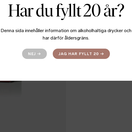
Har du fyllt 20 år?
Denna sida innehåller information om alkoholhaltiga drycker och
har därför åldersgräns.
NEJ
→
JAG HAR FYLLT 20
→