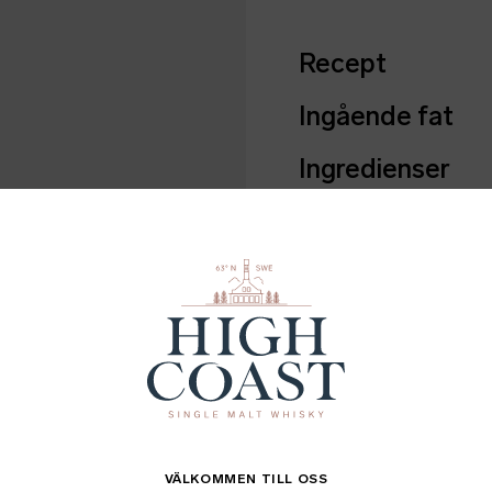
Recept
Ingående fat
Ingredienser
Fakta
Batch info
Mer information
VÄLKOMMEN TILL OSS