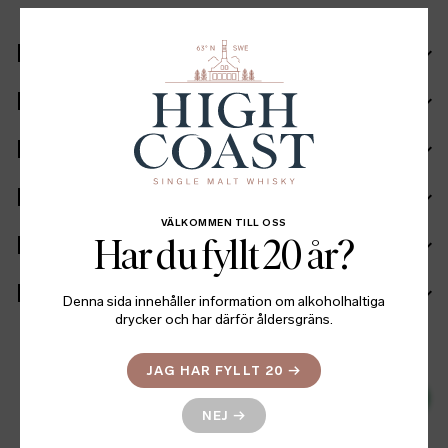
Recept
Ingående fat
Ingredienser
Fakta
VÄLKOMMEN TILL OSS
Batch info
Har du fyllt 20 år?
Mer information
Denna sida innehåller information om alkoholhaltiga
drycker och har därför åldersgräns.
JAG HAR FYLLT 20
→
499
LÄNK TILL SYSTEMBOLAGET
→
SEK
NEJ
→