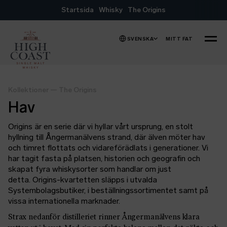
Hoppa till innehåll
Startsida
Whisky
The Origins
SVENSKA
MITT FAT
MENY
Kollektioner
—
The Origins
Hav
Origins är en serie där vi hyllar vårt ursprung, en stolt
hyllning till Ångermanälvens strand, där älven möter hav
och timret flottats och vidareförädlats i generationer. Vi
har tagit fasta på platsen, historien och geografin och
skapat fyra whiskysorter som handlar om just
detta. Origins-kvartetten släpps i utvalda
Systembolagsbutiker, i beställningssortimentet samt på
vissa internationella marknader.
Strax nedanför distilleriet rinner Ångermanälvens klara