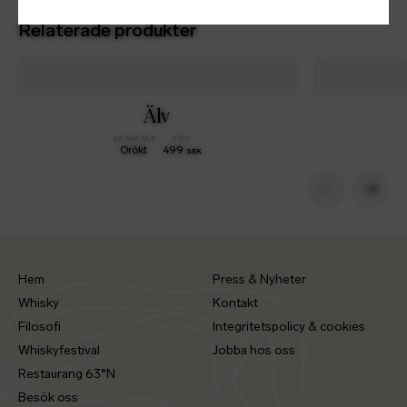
Relaterade produkter
Älv
KARAKTÄR
PRIS
Orökt
499
SEK
Hem
Press & Nyheter
Whisky
Kontakt
Filosofi
Integritetspolicy & cookies
Whiskyfestival
Jobba hos oss
Restaurang 63°N
Besök oss