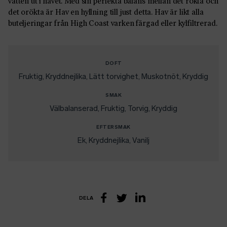
vatten ut i havet. Med sin perfekta balans mellan det rökta och
det orökta är Hav en hyllning till just detta. Hav är likt alla
buteljeringar från High Coast varken färgad eller kylfiltrerad.
DOFT
Fruktig
Kryddnejlika
Lätt torvighet
Muskotnöt
Kryddig
SMAK
Välbalanserad
Fruktig
Torvig
Kryddig
EFTERSMAK
Ek
Kryddnejlika
Vanilj
DELA
LinkedIn
Facebook
Twitter