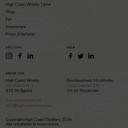
High Coast Whisky Turné
Shop
Fat
Investerare
Press & Nyheter
FÖLJ OSS
DELA
LinkedIn
Instagram
Facebook
LinkedIn
Facebook
Twitter
BESÖK OSS
High Coast Whisky
Besöksadress Stockholm
Sörviken 140 →
Östgötagatan 23A →
872 96 Bjärtrå
116 25 Stockholm
+46 (0) 612 530 60
info@highcoastwhisky.se
Copyright High Coast Distillery
2026
.
Alla rättigheter är reserverade.