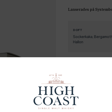
Lanserades på Systembo
DOFT
Sockerkaka
Bergamot
Hallon
DELA
Linke
Facebook
Twitter
Recept
Ingående fat