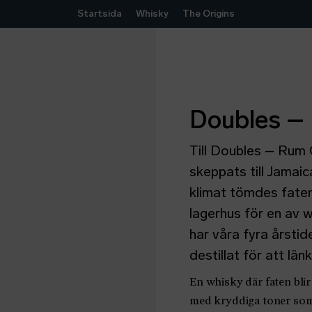
Hoppa till innehåll
Startsida
Whisky
The Origins
Doubles –
Till Doubles – Rum
skeppats till Jamaic
klimat tömdes faten
lagerhus för en av 
har våra fyra årsti
destillat för att l
En whisky där faten blir 
med kryddiga toner som