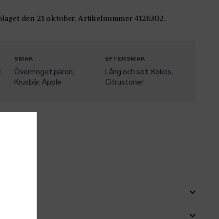
laget den 21 oktober. Artikelnummer 4126302.
SMAK
EFTERSMAK
t
Övermoget päron
Lång och söt
Kokos
Krusbär
Äpple
Citrustoner
dIn