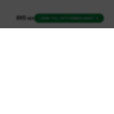
895
LÄNK TILL SYSTEMBOLAGET
→
SEK
FÖLJ OSS
r
Instagram
Facebook
LinkedIn