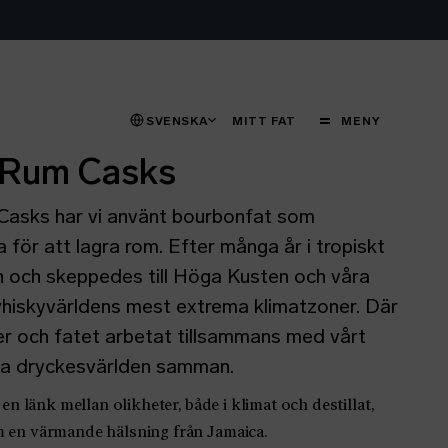
STÄNG
MENY
SVENSKA
MITT FAT
MENY
 Rum Casks
 Casks har vi använt bourbonfat som
a för att lagra rom. Efter många år i tropiskt
 och skeppedes till Höga Kusten och våra
whiskyvärldens mest extrema klimatzoner. Där
der och fatet arbetat tillsammans med vårt
änka dryckesvärlden samman.
en länk mellan olikheter, både i klimat och destillat,
 en värmande hälsning från Jamaica.