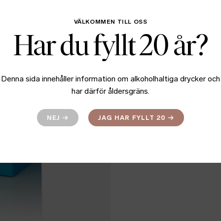
Ingredienser
VÄLKOMMEN TILL OSS
Har du fyllt 20 år?
Fakta
Batch info
Denna sida innehåller information om alkoholhaltiga drycker och
har därför åldersgräns.
NEJ
→
JAG HAR FYLLT 20
→