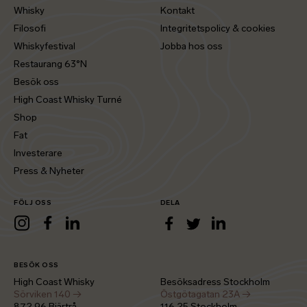
Whisky
Kontakt
Filosofi
Integritetspolicy & cookies
Whiskyfestival
Jobba hos oss
Restaurang 63°N
Besök oss
High Coast Whisky Turné
Shop
Fat
Investerare
Press & Nyheter
FÖLJ OSS
DELA
LinkedIn
Instagram
Facebook
LinkedIn
Facebook
Twitter
BESÖK OSS
High Coast Whisky
Besöksadress Stockholm
Sörviken 140 →
Östgötagatan 23A →
872 96 Bjärtrå
116 25 Stockholm