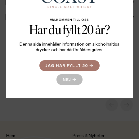
Fakta
Batch info
VÄLKOMMEN TILL OSS
Har du fyllt 20 år?
Denna sida innehåller information om alkoholhaltiga
Relaterade produkter
drycker och har därför åldersgräns.
JAG HAR FYLLT 20
→
Dàlvve - The Signature Malt
NEJ
→
KARAKTÄR
PRIS
Lättrökt
549
SEK
Hem
Press & Nyheter