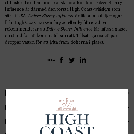
cl-flaskor för den amerikanska marknaden. Dálvve Sherry
Influence är därmed den första High Coast-whiskyn som
säljs i USA.
Dálvve Sherry Influence
är likt alla buteljeringar
från High Coast varken färgad eller kylfiltrerad. Vi
rekommenderar att
Dálvve Sherry Influence
får luftas i glaset
en stund för att komma till sin rätt. Tillsätt gärna ett par
droppar vatten för att lyfta fram dofterna i glaset.
DELA
LinkedIn
Facebook
Twitter
Recept
Ingående fat
Ingredienser