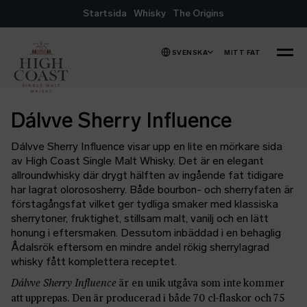
Hoppa till innehåll
Startsida
Whisky
The Origins
SVENSKA
MITT FAT
MENY
Dálvve Sherry Influence
Dálvve Sherry Influence visar upp en lite en mörkare sida
av High Coast Single Malt Whisky. Det är en elegant
allroundwhisky där drygt hälften av ingående fat tidigare
har lagrat olorososherry. Både bourbon- och sherryfaten är
förstagångsfat vilket ger tydliga smaker med klassiska
sherrytoner, fruktighet, stillsam malt, vanilj och en lätt
honung i eftersmaken. Dessutom inbäddad i en behaglig
Ådalsrök eftersom en mindre andel rökig sherrylagrad
whisky fått komplettera receptet.
Dálvve Sherry Influence
är en unik utgåva som inte kommer
att upprepas. Den är producerad i både 70 cl-flaskor och 75