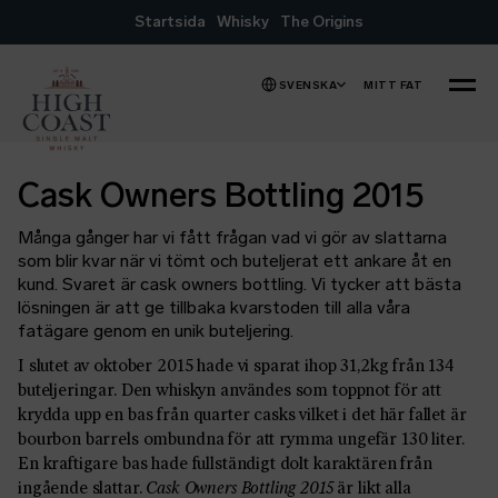
Hoppa till innehåll
Startsida
Whisky
The Origins
SVENSKA
MITT FAT
MENY
Cask Owners Bottling 2015
Många gånger har vi fått frågan vad vi gör av slattarna
som blir kvar när vi tömt och buteljerat ett ankare åt en
kund. Svaret är cask owners bottling. Vi tycker att bästa
lösningen är att ge tillbaka kvarstoden till alla våra
fatägare genom en unik buteljering.
I slutet av oktober 2015 hade vi sparat ihop 31,2kg från 134
buteljeringar. Den whiskyn användes som toppnot för att
krydda upp en bas från quarter casks vilket i det här fallet är
bourbon barrels ombundna för att rymma ungefär 130 liter.
En kraftigare bas hade fullständigt dolt karaktären från
ingående slattar.
Cask Owners Bottling 2015
är likt alla