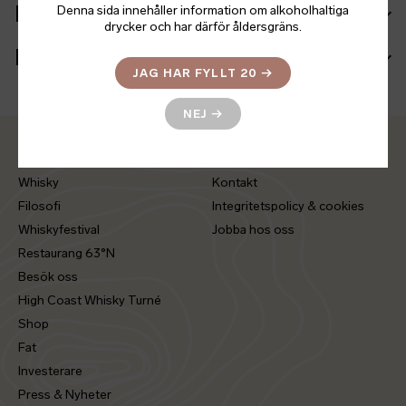
Batch info
Denna sida innehåller information om alkoholhaltiga
drycker och har därför åldersgräns.
Mer information
JAG HAR FYLLT 20
→
NEJ
→
Hem
Press & Nyheter
Whisky
Kontakt
Filosofi
Integritetspolicy & cookies
Whiskyfestival
Jobba hos oss
Restaurang 63°N
Besök oss
High Coast Whisky Turné
Shop
Fat
Investerare
Press & Nyheter