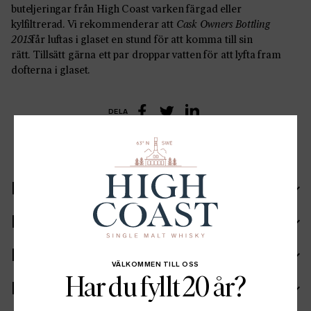
buteljeringar från High Coast varken färgad eller
kylfiltrerad. Vi rekommenderar att
Cask Owners Bottling
2015
får luftas i glaset en stund för att komma till sin
rätt. Tillsätt gärna ett par droppar vatten för att lyfta fram
dofterna i glaset.
DELA
LinkedIn
Facebook
Twitter
Recept
Ingående fat
Ingredienser
VÄLKOMMEN TILL OSS
Har du fyllt 20 år?
Fakta