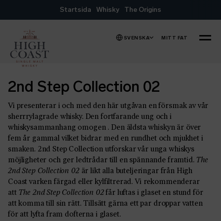
Hoppa till innehåll
Startsida
Whisky
The Origins
SVENSKA
MITT FAT
MENY
2nd Step Collection 02
Vi presenterar i och med den här utgåvan en försmak av vår
sherrrylagrade whisky. Den fortfarande ung och i
whiskysammanhang omogen . Den äldsta whiskyn är över
fem år gammal vilket bidrar med en rundhet och mjukhet i
smaken. 2nd Step Collection utforskar vår unga whiskys
möjligheter och ger ledtrådar till en spännande framtid.
The
2nd Step Collection 02
är likt alla buteljeringar från High
Coast varken färgad eller kylfiltrerad. Vi rekommenderar
att
The 2nd Step Collection 02
får luftas i glaset en stund för
att komma till sin rätt. Tillsätt gärna ett par droppar vatten
för att lyfta fram dofterna i glaset.