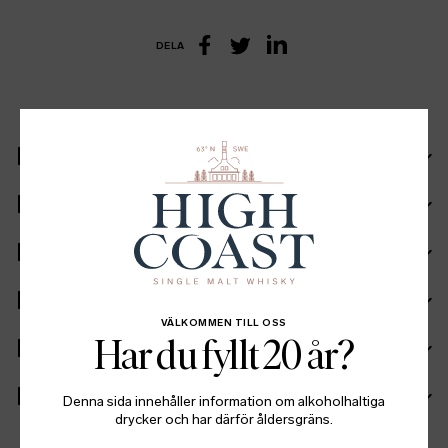
DELA
LinkedIn
Facebook
Twitter
Recept
Ingående fat
Ingredienser
Fakta
VÄLKOMMEN TILL OSS
Batch info
Har du fyllt 20 år?
Mer information
Denna sida innehåller information om alkoholhaltiga
drycker och har därför åldersgräns.