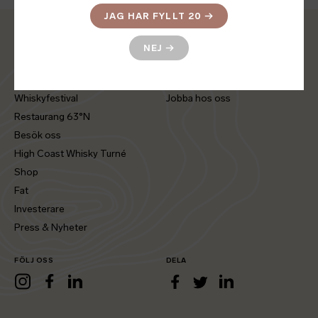
JAG HAR FYLLT 20
→
Hem
Press & Nyheter
NEJ
→
Whisky
Kontakt
Filosofi
Integritetspolicy & cookies
Whiskyfestival
Jobba hos oss
Restaurang 63°N
Besök oss
High Coast Whisky Turné
Shop
Fat
Investerare
Press & Nyheter
FÖLJ OSS
DELA
LinkedIn
Instagram
Facebook
LinkedIn
Facebook
Twitter