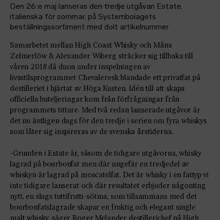
Den 26:e maj lanseras den tredje utgåvan Estate,
italienska för sommar, på Systembolagets
beställningssortiment med dolt artikelnummer
Samarbetet mellan High Coast Whisky och Måns
Zelmerlöw & Alexander Wiberg sträcker sig tillbaka till
våren 2018 då duon under inspelningen av
livsstilsprogrammet Chevaleresk blandade ett privatfat på
destilleriet i hjärtat av Höga Kusten. Idén till att skapa
officiella buteljeringar kom från förfrågningar från
programmets tittare. Med två redan lanserade utgåvor är
det nu äntligen dags för den tredje i serien om fyra whiskys
som låter sig inspireras av de svenska årstiderna.
-Grunden i Estate är, såsom de tidigare utgåvorna, whisky
lagrad på bourbonfat men där ungefär en tredjedel av
whiskyn är lagrad på moscatelfat. Det är whisky i en fattyp vi
inte tidigare lanserat och där resultatet erbjuder någonting
nytt, en slags tuttifrutti-sötma, som tillsammans med det
bourbonfatslagrade skapar en fruktig och elegant single
malt whisky, säger Roger Melander destillerichef på High