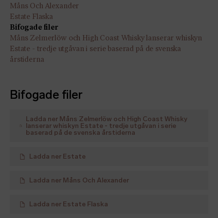
Måns Och Alexander
Estate Flaska
Bifogade filer
Måns Zelmerlöw och High Coast Whisky lanserar whiskyn
Estate - tredje utgåvan i serie baserad på de svenska
årstiderna
Bifogade filer
Ladda ner
Måns Zelmerlöw och High Coast Whisky
lanserar whiskyn Estate - tredje utgåvan i serie
baserad på de svenska årstiderna
Ladda ner
Estate
Ladda ner
Måns Och Alexander
Ladda ner
Estate Flaska