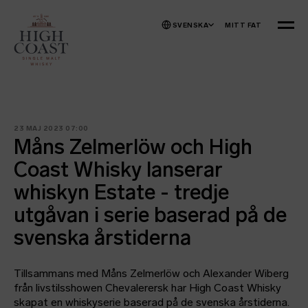
Hoppa till innehåll
SVENSKA
MITT FAT
MENY
23 MAJ 2023 07:00
Måns Zelmerlöw och High
Coast Whisky lanserar
whiskyn Estate - tredje
utgåvan i serie baserad på de
svenska årstiderna
Tillsammans med Måns Zelmerlöw och Alexander Wiberg
från livstilsshowen Chevalerersk har High Coast Whisky
skapat en whiskyserie baserad på de svenska årstiderna.