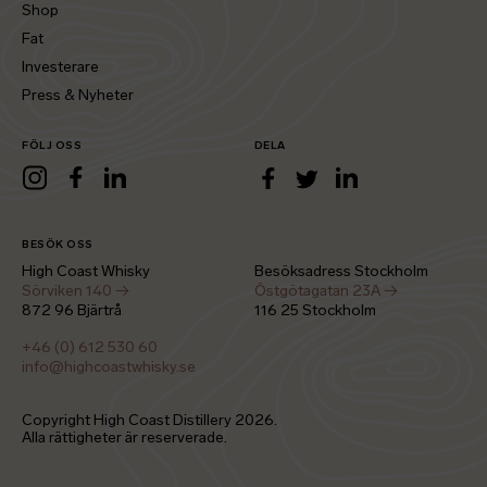
Shop
Fat
Investerare
Press & Nyheter
FÖLJ OSS
DELA
LinkedIn
Instagram
Facebook
LinkedIn
Facebook
Twitter
BESÖK OSS
High Coast Whisky
Besöksadress Stockholm
Sörviken 140 →
Östgötagatan 23A →
872 96 Bjärtrå
116 25 Stockholm
+46 (0) 612 530 60
info@highcoastwhisky.se
Copyright High Coast Distillery
2026
.
Alla rättigheter är reserverade.