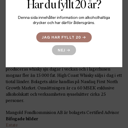
För ytterligare information:
Har du fyllt 20 år?
Haben Berhe
CCO
Denna sida innehåller information om alkoholhaltiga
Tel: +46 (0) 735 05 99 95
drycker och har därför åldersgräns.
haben.berhe@highcoastwhisky.se
Om oss
JAG HAR FYLLT 20
→
Whiskyn från High Coast Distillery under varumärket High
Coast Whisky har funnits på Systembolaget sedan 2014.
Serien Origins med Berg, Älv, Timmer och Hav är redan
NEJ
→
storsäljare bland premiumvarumärkena. Vid produktions-
och besöksanläggningen i ångermanländska Bjärtrå
produceras whisky sju dagar i veckan och i lagerhusen
mognar fler än 15 000 fat. High Coast Whisky säljs i dag i ett
tiotal länder. Bolagets aktie handlas på Nasdaq First North
Growth Market. Omsättningen är ca 60 MSEK exklusive
alkoholskatt och verksamheten sysselsätter cirka 25
personer.
Mangold Fondkommision AB är bolagets Certified Advisor
Bifogade bilder
Estate