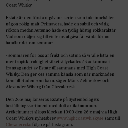
Coast Whisky.
Estate är den första utgåvan i serien som inte innehåller
någon rökig malt. Primavera, hade en subtil och vårig
rökton medan Autunno hade en tydlig höstig rökkaraktär.
Vad som döljer sig till vinterns utgåva får vänta för nu
handlar det om sommar.
-Sommaren för oss är frukt och sötma så vi ville hitta en
mer tropisk fruktighet vilket vi lyckades åstadkomma i
framtagandet av Estate tillsammans med High Coast
Whisky. Den ger oss samma känsla som när marknaden
kom till staden som barn, säger Måns Zelmerlöw och
Alexander Wiberg från Chevaleresk.
Den 26:e maj lanseras Estate på Systembolagets
beställningssortiment med dolt artikelnummer.
Artikelnumret släpps klockan 10:00 den 26:e maj via High
Coast Whiskys nyhetsbrev
www.highcoastwhisky.se
samt till
Chevaleresks
följare på Instagram.