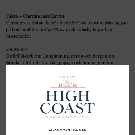
Fakta – Chevaleresk Estate
Chevaleresk Estate består till 63,55% av orökt whisky lagrad
på bourbonfat och 36,54% av orökt whisky lagrad på
moscatelfat.
Smaknoter
Doft:
Fläderblom, ljunghonung, päron och bergamott.
Smak:
Tuttifrutti, krusbär, papaya och honungsmelon.
Eftersmak:
Äppelkart samt inslag av vanilj och vitpeppar.
Säljstart: 26 maj på Systembolaget på Beställningssortiment
Artikelnummer:
Dolt artikelnummer som skickas till High
Coast Whiskys nyhetsbrevsprenumeranter,
www.highcoastwhisky.se
,
samt följare av chevaleresk.se på
Instagram vid lansering
Alkoholhalt:
51,3%
Antal flaskor (50cl):
402 st på Systembolaget (totalt 691 st)
Pris:
1250 kr
VÄLKOMMEN TILL OSS