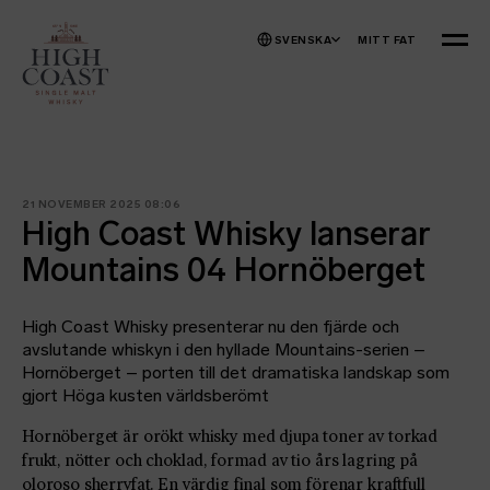
Hoppa till innehåll
SVENSKA
MITT FAT
MENY
21 NOVEMBER 2025 08:06
High Coast Whisky lanserar
Mountains 04 Hornöberget
High Coast Whisky presenterar nu den fjärde och
avslutande whiskyn i den hyllade Mountains-serien –
Hornöberget – porten till det dramatiska landskap som
gjort Höga kusten världsberömt
Hornöberget är orökt whisky med djupa toner av torkad
frukt, nötter och choklad, formad av tio års lagring på
oloroso sherryfat. En värdig final som förenar kraftfull