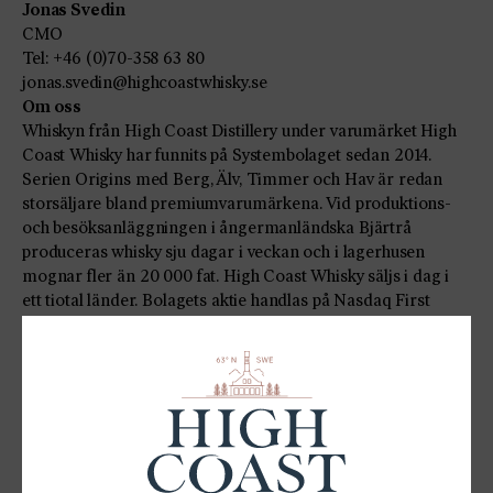
Jonas Svedin
CMO
Tel: +46 (0)70-358 63 80
jonas.svedin@highcoastwhisky.se
Om oss
Whiskyn från High Coast Distillery under varumärket High
Coast Whisky har funnits på Systembolaget sedan 2014.
Serien Origins med Berg, Älv, Timmer och Hav är redan
storsäljare bland premiumvarumärkena. Vid produktions-
och besöksanläggningen i ångermanländska Bjärtrå
produceras whisky sju dagar i veckan och i lagerhusen
mognar fler än 20 000 fat. High Coast Whisky säljs i dag i
ett tiotal länder. Bolagets aktie handlas på Nasdaq First
North Growth Market. Omsättningen uppgick 2024 till 61,1
MSEK exklusive alkoholskatt och verksamheten sysselsätter
cirka 27 personer.
Mangold Fondkommission AB är bolagets Certified Adviser
Bifogade bilder
Mountain 04 Hornö2
Mountains04