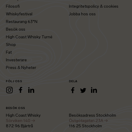
Filosofi
Integritetspolicy & cookies
Whiskyfestival
Jobba hos oss
Restaurang 63°N
Besök oss
High Coast Whisky Turné
Shop
Fat
Investerare
Press & Nyheter
FÖLJ OSS
DELA
LinkedIn
Instagram
Facebook
LinkedIn
Facebook
Twitter
BESÖK OSS
High Coast Whisky
Besöksadress Stockholm
Sörviken 140 →
Östgötagatan 23A →
872 96 Bjärtrå
116 25 Stockholm