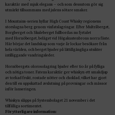
karaktär med mjuk elegans – och som dessutom gör sig
utmärkt tillsammans med julens sötare smaker.
I Mountains-serien hyllar High Coast Whisky regionens
storslagna berg genom vinfatslagringar. Efter Multråberget,
Borgberget och Skuleberget fullbordas nu fyrtalet
med Hornöberget, beläget vid Högakustenbrons norra fäste.
Här börjar det landskap som varje år lockar besökare från
hela världen, och berget bjuder på lättillgängliga utsikter
intilliggande vandringsleder.
Hornöbergets olorosolagring bjuder efter tio år på fylliga
och nötiga toner. Fatens karaktär ger whiskyn ett smakdjup
av torkad frukt, rostade nötter och choklad, vilket har gjort
den till en uppskattad avslutning på provningar och mässor
inför lanseringen.
Whiskyn släpps på Systembolaget 21 november i det
tillfälliga sortimentet.
För ytterligare information: