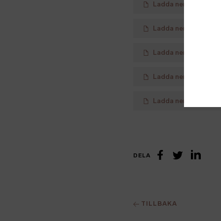
Ladda ner
High Coas
Ladda ner
Mongolica
Ladda ner
Mongolica
Ladda ner
Mongolica
Ladda ner
Mongolica
DELA
Linke
Facebook
Twitter
TILLBAKA