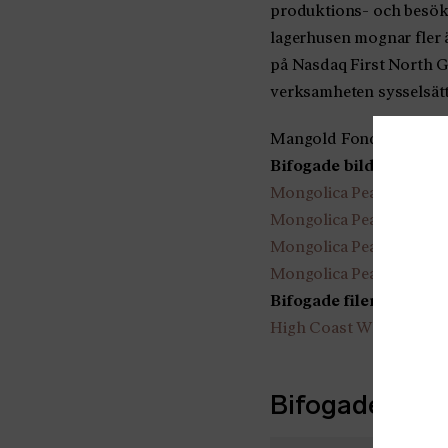
produktions- och besöks
lagerhusen mognar fler än
på Nasdaq First North G
verksamheten sysselsätt
Mangold Fondkommission
Bifogade bilder
Mongolica Peated 1 120
Mongolica Peated 2 120
Mongolica Peated Nt 1 
Mongolica Peated Nt 2 
Bifogade filer
High Coast Whisky lans
Bifogade filer