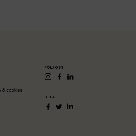
FÖLJ OSS
r
Instagram
Facebook
LinkedIn
y & cookies
DELA
LinkedIn
Facebook
Twitter