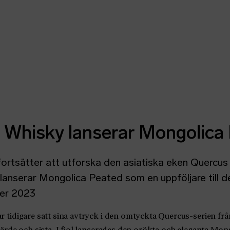
Hoppa till innehåll
 Whisky lanserar Mongolica
ortsätter att utforska den asiatiska eken Quercus
 lanserar Mongolica Peated som en uppföljare till d
er 2023
tidigare satt sina avtryck i den omtyckta Quercus-serien frå
järde och sista. I fjol lanserades den orökta och eleganta M