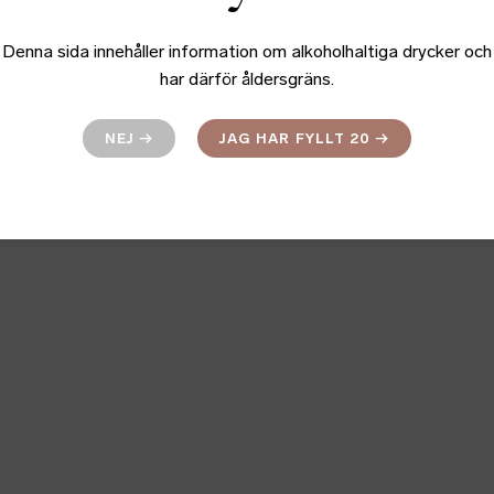
t Whisky lanserar Mongolica Peated
Denna sida innehåller information om alkoholhaltiga drycker och
 Peated 1 1200x630
har därför åldersgräns.
 Peated 2 1200x630
NEJ
→
JAG HAR FYLLT 20
→
 Peated Nt 1 1920x1920
 Peated Nt 2 1920x1920
dIn