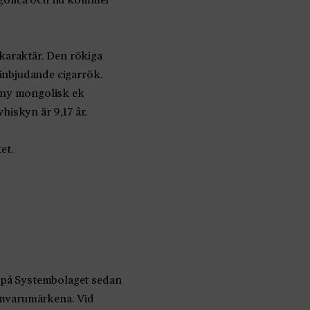
karaktär. Den rökiga
inbjudande cigarrök.
å ny mongolisk ek
hiskyn är 9,17 år.
et.
 på Systembolaget sedan
iumvarumärkena. Vid