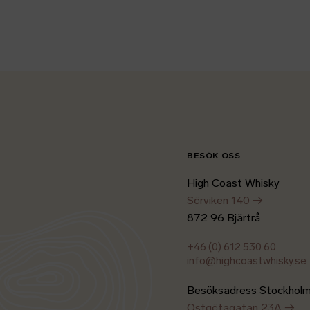
BESÖK OSS
High Coast Whisky
Sörviken 140 →
872 96 Bjärtrå
+46 (0) 612 530 60
info@highcoastwhisky.se
Besöksadress Stockhol
Östgötagatan 23A →