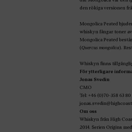
den rökiga versionen från
Mongolica Peated bjuder
whiskyn fångar toner av
Mongolica Peated består 
(
Quercus mongolica
). Res
Whiskyn finns tillgänglig
För ytterligare inform
Jonas Svedin
CMO
Tel: +46 (0)70-358 63 80
jonas.svedin@highcoast
Om oss
Whiskyn från High Coast
2014. Serien Origins me