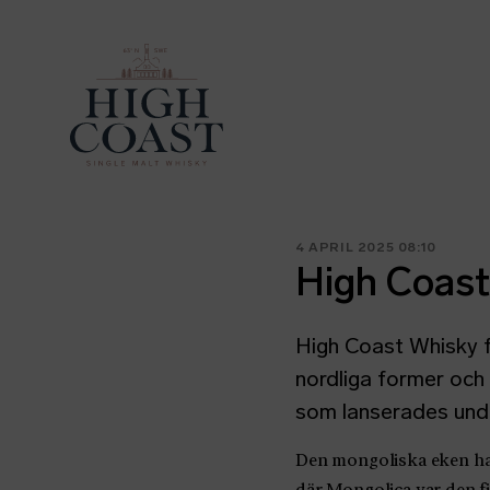
4 APRIL 2025 08:10
High Coast
High Coast Whisky f
nordliga former och
som lanserades und
Den mongoliska eken har 
där Mongolica var den f