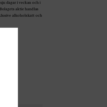
ju dagar i veckan och i
 Bolagets aktie handlas
lusive alkoholskatt och