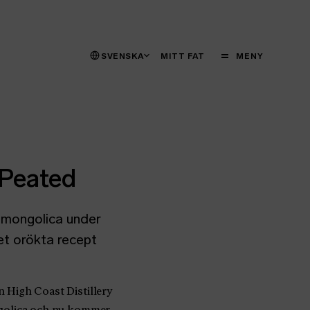
STÄNG
MENY
SVENSKA
MITT FAT
MENY
 Peated
 mongolica under
et orökta recept
n High Coast Distillery
ongolica och nu kommer