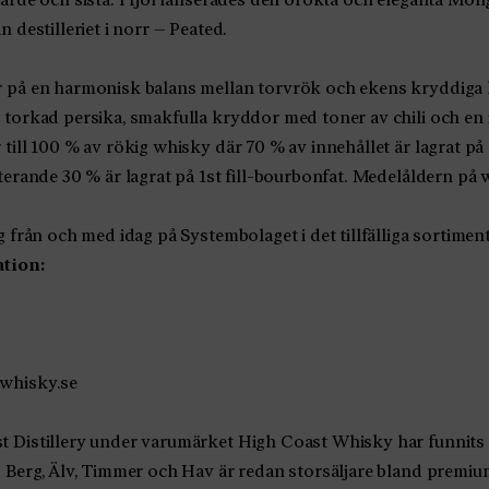
 destilleriet i norr – Peated.
 på en harmonisk balans mellan torvrök och ekens kryddiga 
 torkad persika, smakfulla kryddor med toner av chili och en 
till 100 % av rökig whisky där 70 % av innehållet är lagrat p
terande 30 % är lagrat på 1st fill-bourbonfat. Medelåldern på w
 från och med idag på Systembolaget i det tillfälliga sortiment
ation:
whisky.se
 Distillery under varumärket High Coast Whisky har funnits
d Berg, Älv, Timmer och Hav är redan storsäljare bland prem