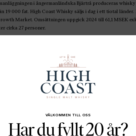
anläggningen i ångermanländska Bjärtrå produceras whisky s
 19 000 fat. High Coast Whisky säljs i dag i ett tiotal länder.
rowth Market. Omsättningen uppgick 2024 till 61,1 MSEK exk
er cirka 27 personer.
 AB är bolagets Certified Adviser
0x630
0x630
1920x1920
1920x1920
erar Mongolica Peated
VÄLKOMMEN TILL OSS
Har du fyllt 20 år?