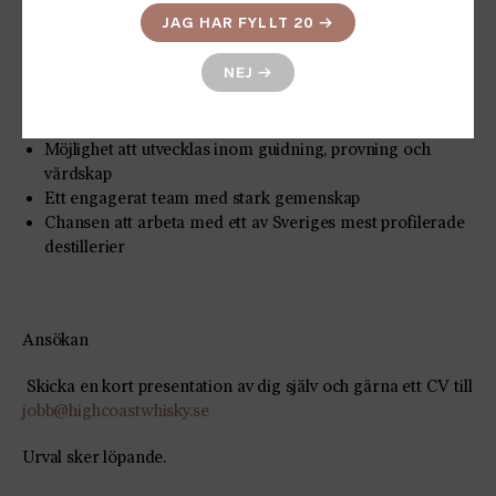
nyfikenhet och vilja att lära. Vi står för introduktion och
JAG HAR FYLLT 20
→
utbildning.
NEJ
→
Vi erbjuder
Ett roligt och flexibelt extraarbete i en unik miljö
Möjlighet att utvecklas inom guidning, provning och
värdskap
Ett engagerat team med stark gemenskap
Chansen att arbeta med ett av Sveriges mest profilerade
destillerier
Ansökan
Skicka en kort presentation av dig själv och gärna ett CV till
jobb@highcoastwhisky.se
Urval sker löpande.