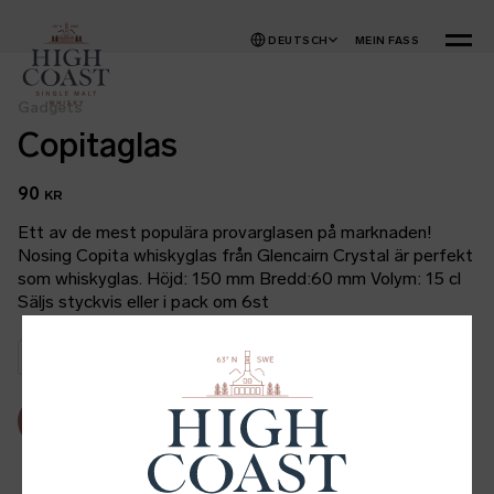
Zum Inhalt springen
DEUTSCH
MEIN FASS
MENÜ
Gadgets
Copitaglas
90
KR
Ett av de mest populära provarglasen på marknaden!
Nosing Copita whiskyglas från Glencairn Crystal är perfekt
som whiskyglas. Höjd: 150 mm Bredd:60 mm Volym: 15 cl
Säljs styckvis eller i pack om 6st