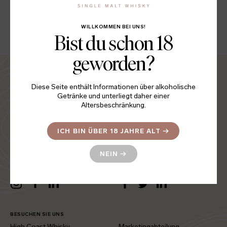
TEILEN
LinkedIn
Facebook
Twitter
WILLKOMMEN BEI UNS!
Bist du schon 18
geworden?
Startseite
Investor Relations (Swe)
Diese Seite enthält Informationen über alkoholische
Whisky
Press & News (Swe)
Getränke und unterliegt daher einer
Altersbeschränkung.
Shop
Kontakt
Philosophie
Datenschutzerklärung &
Cookies (Swe)
ICH BIN ÜBER 18 JAHRE ALT
→
Besuch
Fassbesitzer
NEIN
→
FOLGEN SIE UNS
TEILEN
LinkedIn
Instagram
Facebook
LinkedIn
Facebook
Twitter
BESUCHEN SIE UNS
High Coast Whisky
Marketingabteilung