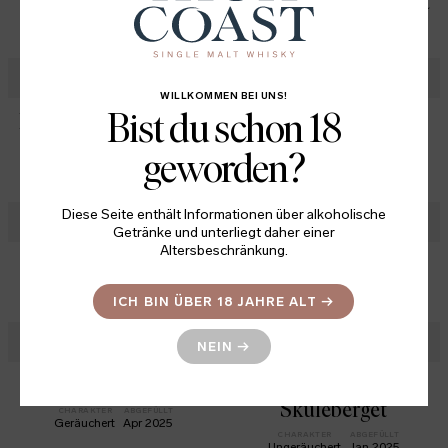
Special Release 2026
The Great High Coast
CHARAKTER
ABGEFÜLLT
PREIS
CHARAKTER
ABGEFÜLLT
Geräuchert
Mai 2026
1 395
Ungeräuchert
Feb 2026
SEK
WILLKOMMEN BEI UNS!
Bist du schon 18
Riverboats Elfkungen
Mountains 04
Hornöberget
CHARAKTER
ABGEFÜLLT
geworden?
Ungeräuchert
Jan 2026
CHARAKTER
ABGEFÜLLT
Ungeräuchert
Sept 2025
Diese Seite enthält Informationen über alkoholische
Getränke und unterliegt daher einer
Altersbeschränkung.
Aurora
In Flames MMXXV
CHARAKTER
ABGEFÜLLT
CHARAKTER
ABGEFÜLLT
ICH BIN ÜBER 18 JAHRE ALT
→
Leicht geräuchert
Sept 2025
Ungeräuchert
Juli 2025
NEIN
→
Sherry Embers
Mountains 03
Skuleberget
CHARAKTER
ABGEFÜLLT
Geräuchert
Apr 2025
CHARAKTER
ABGEFÜLLT
Ungeräuchert
Jan 2025