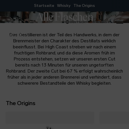
Zum Inhalt springen
Startseite
Whisky
The Origins
Alle Flaschen
DEUTSCH
MEIN FASS
MENÜ
Das Destillieren ist der Teil des Handwerks, in dem der
Brennmeister den Charakter des Destillats wirklich
beeinflusst. Bei High Coast streben wir nach einem
fruchtigen Rohbrand, und da diese Aromen früh im
Prozess entstehen, setzen wir unseren ersten Cut
bereits nach 13 Minuten für unseren ungetorften
Rohbrand. Der zweite Cut bei 67 % erfolgt wahrscheinlich
früher als in jeder anderen Brennerei und verhindert, dass
schwerere Bestandteile den Whisky begleiten.
The Origins