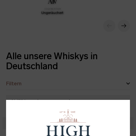
Älv
CHARAKTER
Ungeräuchert
Alle unsere Whiskys in
Deutschland
Filtern
Abfülldatum
(
neueste zuerst
)