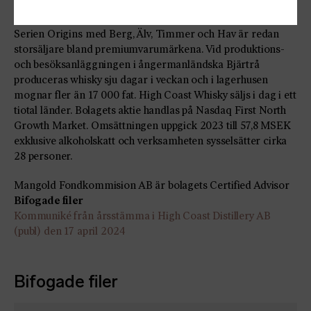
Whiskyn från High Coast Distillery under varumärket High
Coast Whisky har funnits på Systembolaget sedan 2014.
Serien Origins med Berg, Älv, Timmer och Hav är redan
storsäljare bland premiumvarumärkena. Vid produktions-
och besöksanläggningen i ångermanländska Bjärtrå
produceras whisky sju dagar i veckan och i lagerhusen
mognar fler än 17 000 fat. High Coast Whisky säljs i dag i ett
tiotal länder. Bolagets aktie handlas på Nasdaq First North
Growth Market. Omsättningen uppgick 2023 till 57,8 MSEK
exklusive alkoholskatt och verksamheten sysselsätter cirka
28 personer.
Mangold Fondkommision AB är bolagets Certified Advisor
Bifogade filer
Kommuniké från årsstämma i High Coast Distillery AB
(publ) den 17 april 2024
Bifogade filer