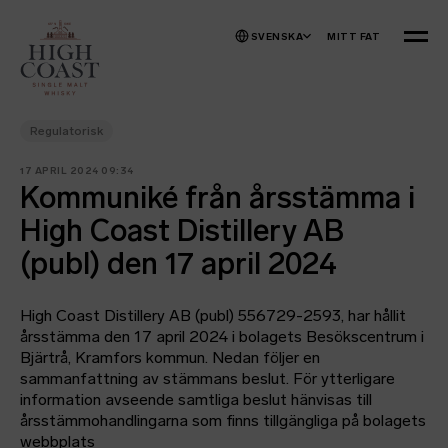
Hoppa till innehåll
SVENSKA
MITT FAT
MENY
Regulatorisk
17 APRIL 2024 09:34
Kommuniké från årsstämma i
High Coast Distillery AB
(publ) den 17 april 2024
High Coast Distillery AB (publ) 556729-2593, har hållit
årsstämma den 17 april 2024 i bolagets Besökscentrum i
Bjärtrå, Kramfors kommun. Nedan följer en
sammanfattning av stämmans beslut. För ytterligare
information avseende samtliga beslut hänvisas till
årsstämmohandlingarna som finns tillgängliga på bolagets
webbplats