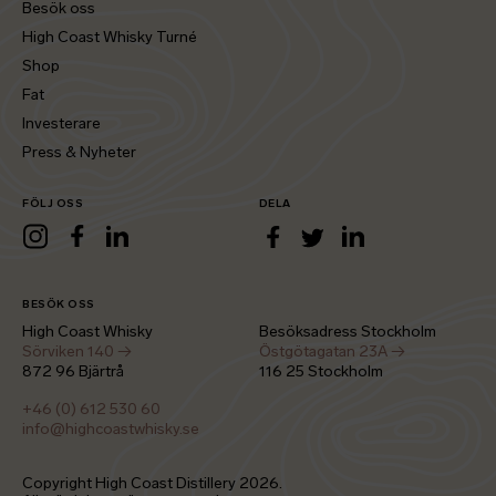
Besök oss
High Coast Whisky Turné
Shop
Fat
Investerare
Press & Nyheter
FÖLJ OSS
DELA
LinkedIn
Instagram
Facebook
LinkedIn
Facebook
Twitter
BESÖK OSS
High Coast Whisky
Besöksadress Stockholm
Sörviken 140 →
Östgötagatan 23A →
872 96 Bjärtrå
116 25 Stockholm
+46 (0) 612 530 60
info@highcoastwhisky.se
Copyright High Coast Distillery
2026
.