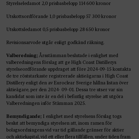
Styrelseledamot 2,0 prisbasbelopp 114 600 kronor
Utskottsordförande 1,0 prisbasbelopp 57 300 kronor
Utskottsledamot 0,5 prisbasbelopp 28 650 kronor
Revisionsarvode utgår enligt godkänd räkning.
Valberedning;
Årsstämman beslutade i enlighet med
valberedningens förslag att ge High Coast Distillerys
styrelseordförande uppdraget att före 2024-09-15 kontakta
de tre röststarkaste registrerade aktieägarna i High Coast
Distillery enligt den av Euroclear Sverige hållna listan över
aktieägare, per den 2024- 09-01. Dessa tre utser var sin
kandidat som inte är en del i befintlig styrelse att utgöra
Valberedningen inför Stämman 2025.
Bemyndigande;
I enlighet med styrelsens förslag togs
beslut att bemyndiga styrelsen att, inom ramen för
bolagsordningens vid var tid gällande gränser för aktier
och aktiekapital, vid ett eller flera tillfällen, under tiden fram