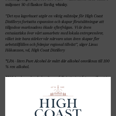
miljoner 50 cl flaskor färdig whisky.
”Det nya lagerhuset utgör en viktig milstolpe för High Coast
Distillerys fortsatta expansion och skapar förutsättningar att
tillgodose marknadens ökade efterfrågan. Vi är även
entusiastiska över vårt samarbete med lokala entreprenörer,
vilket inte bara stärker vår närvaro utan även skapar fler
arbetstillfällen och främjar regional tillväxt”, säger Linus
Håkansson, vd, High Coast Distillery
*LPA - liters Pure Alcohol är mått där alkohol omräknas till 100
% ren alkohol.
**OLA - den mängd råsprit som fylls i ett givet fat, omräknat i
100 %ren alkohol.
För ytterligare information:
Linus Håkansson
VD
Tel: +46 (0)70-284 71 54
linus.hakansson@highcoastwhisky.se