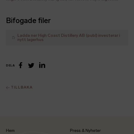
Bifogade filer
Ladda ner
High Coast Distillery AB (publ) investerar i
nytt lagerhus
DELA
LinkedIn
Facebook
Twitter
TILLBAKA
Hem
Press & Nyheter