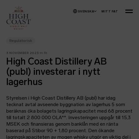
Hoppa till innehåll
SVENSKA
MITT FAT
MENY
Regulatorisk
3 NOVEMBER 2023 11:31
High Coast Distillery AB
(publ) investerar i nytt
lagerhus
Styrelsen i High Coast Distillery AB (publ) har idag
tecknat avtal avseende byggnation av lagerhus 5 som
beräknas öka bolagets lagringskapacitet med 68 procent
till totalt 2 800 000 OLA**. Investeringen uppgår till 15,3
MSEK och finansieras genom banklån med en ränta
baserad på Stibor 90 + 1,80 procent. Den ökande
lagringskapaciteten av mogen whisky utgör en viktig del i