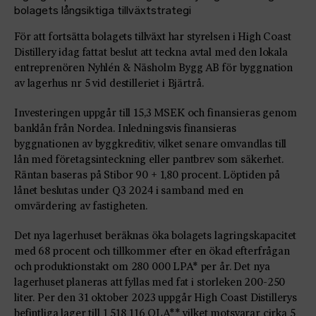
bolagets långsiktiga tillväxtstrategi
För att fortsätta bolagets tillväxt har styrelsen i High Coast
Distillery idag fattat beslut att teckna avtal med den lokala
entreprenören Nyhlén & Näsholm Bygg AB för byggnation
av lagerhus nr 5 vid destilleriet i Bjärtrå.
Investeringen uppgår till 15,3 MSEK och finansieras genom
banklån från Nordea. Inledningsvis finansieras
byggnationen av byggkreditiv, vilket senare omvandlas till
lån med företagsinteckning eller pantbrev som säkerhet.
Räntan baseras på Stibor 90 + 1,80 procent. Löptiden på
lånet beslutas under Q3 2024 i samband med en
omvärdering av fastigheten.
Det nya lagerhuset beräknas öka bolagets lagringskapacitet
med 68 procent och tillkommer efter en ökad efterfrågan
och produktionstakt om 280 000 LPA* per år. Det nya
lagerhuset planeras att fyllas med fat i storleken 200-250
liter. Per den 31 oktober 2023 uppgår High Coast Distillerys
befintliga lager till 1 518 116 OLA** vilket motsvarar cirka 5