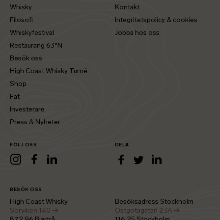
Whisky
Kontakt
Filosofi
Integritetspolicy & cookies
Whiskyfestival
Jobba hos oss
Restaurang 63°N
Besök oss
High Coast Whisky Turné
Shop
Fat
Investerare
Press & Nyheter
FÖLJ OSS
DELA
LinkedIn
Instagram
Facebook
LinkedIn
Facebook
Twitter
BESÖK OSS
High Coast Whisky
Besöksadress Stockholm
Sörviken 140 →
Östgötagatan 23A →
872 96 Bjärtrå
116 25 Stockholm